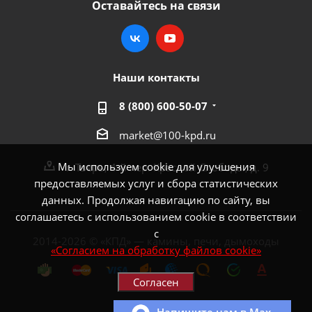
Оставайтесь на связи
Наши контакты
8 (800) 600-50-07
market@100-kpd.ru
Мы используем cookie для улучшения
г. Тверь, 4-й пер. Красной Слободы, д. 9
предоставляемых услуг и сбора статистических
данных. Продолжая навигацию по сайту, вы
соглашаетесь с использованием cookie в соответствии
с
2014-2026 © «КПД» — камины, печи, дымоходы
«Согласием на обработку файлов cookie»
Согласен