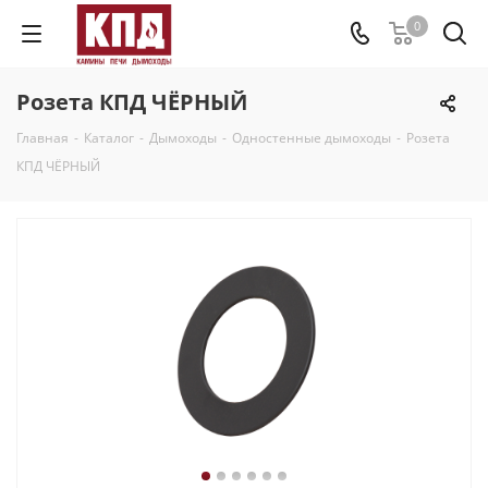
0
Розета КПД ЧЁРНЫЙ
Главная
-
Каталог
-
Дымоходы
-
Одностенные дымоходы
-
Розета
КПД ЧЁРНЫЙ