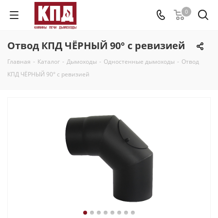
0
Отвод КПД ЧЁРНЫЙ 90° с ревизией
Главная
-
Каталог
-
Дымоходы
-
Одностенные дымоходы
-
Отвод
КПД ЧЁРНЫЙ 90° с ревизией