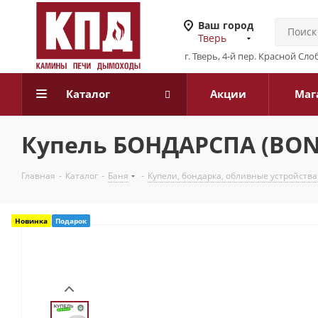
Ваш город
Тверь
г. Тверь, 4-й пер. Красной Слоб
Каталог
Акции
Маг
Купель БОНДАРСПА (BON
Главная
-
Каталог
-
Баня
-
Купели, бондарка, обливные устройства
Новинка
Подарок