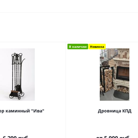
В наличии
Новинка
ор каминный "Ива"
Дровница КПД