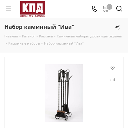
0
Набор каминный "Ива"
Главная
-
Каталог
-
Камины
-
Каминные наборы, дровницы, экраны
-
Каминные наборы
-
Набор каминный "Ива"