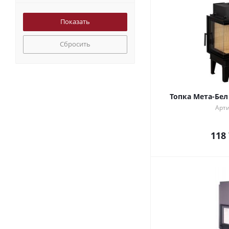
Сбросить
Топка Мета-Бел 
Арти
118