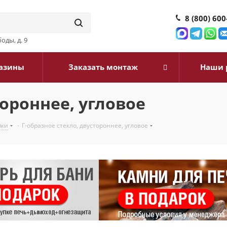
8 (800) 600
оды, д. 9
азины
Заказать монтаж
Наши 
тороннее, угловое
пки
-
Г-образное стекло, двустороннее, угловое