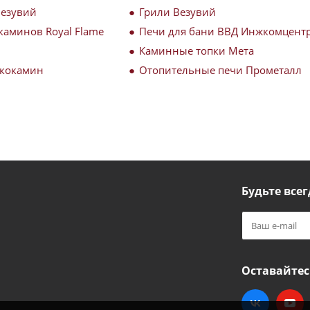
Везувий
Грили Везувий
каминов Royal Flame
Печи для бани ВВД Инжкомцент
Каминные топки Мета
Экокамин
Отопительные печи Прометалл
Будьте всег
Оставайтес