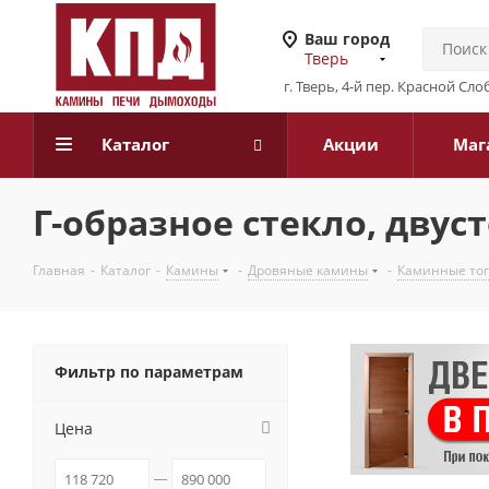
Ваш город
Тверь
г. Тверь, 4-й пер. Красной Слоб
Каталог
Акции
Маг
Г-образное стекло, двус
Главная
-
Каталог
-
Камины
-
Дровяные камины
-
Каминные то
Фильтр по параметрам
Цена