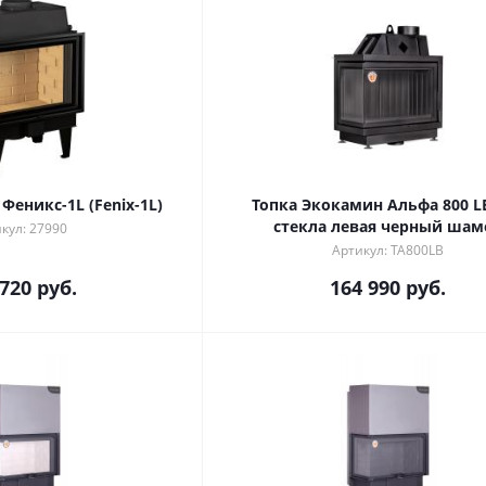
Феникс-1L (Fenix-1L)
Топка Экокамин Альфа 800 L
стекла левая черный ша
кул: 27990
Артикул: TA800LB
 720
руб.
164 990
руб.