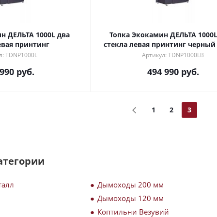
н ДЕЛЬТА 1000L два
Топка Экокамин ДЕЛЬТА 1000L
евая принтинг
стекла левая принтинг черны
л: TDNP1000L
Артикул: TDNP1000LB
 990
руб.
494 990
руб.
1
2
3
атегории
талл
Дымоходы 200 мм
Дымоходы 120 мм
Коптильни Везувий