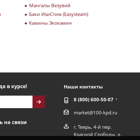
Мангалы Везувий
р
Баки ИзиСтим (Easysteam)
Камины Экокамин
да в курсе!
Наши контакты
8 (800) 600-50-07
market@100-kpd.ru
ь на связи
г. Тверь, 4-й пер.
Красной Слободы, д.