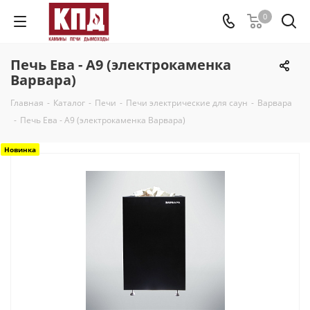
0
Печь Ева - А9 (электрокаменка
Варвара)
Главная
-
Каталог
-
Печи
-
Печи электрические для саун
-
Варвара
-
Печь Ева - А9 (электрокаменка Варвара)
Новинка