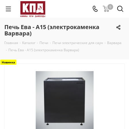
0
Печь Ева - А15 (электрокаменка
Варвара)
Главная
-
Каталог
-
Печи
-
Печи электрические для саун
-
Варвара
-
Печь Ева - А15 (электрокаменка Варвара)
Новинка