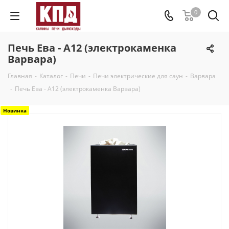
0
Печь Ева - А12 (электрокаменка
Варвара)
Главная
-
Каталог
-
Печи
-
Печи электрические для саун
-
Варвара
-
Печь Ева - А12 (электрокаменка Варвара)
Новинка