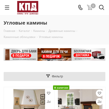
0
Угловые камины
Главная
-
Каталог
-
Камины
-
Дровяные камины
-
Каминные облицовки
-
Угловые камины
Фильтр
В наличии