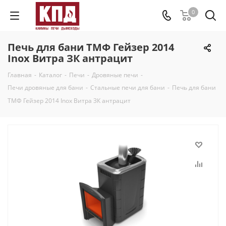
0
Печь для бани ТМФ Гейзер 2014
Inox Витра ЗК антрацит
Главная
-
Каталог
-
Печи
-
Дровяные печи
-
Печи дровяные для бани
-
Стальные печи для бани
-
Печь для бани
ТМФ Гейзер 2014 Inox Витра ЗК антрацит