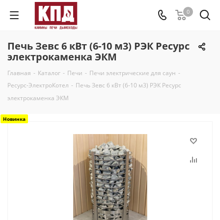
0
Печь Зевс 6 кВт (6-10 м3) РЭК Ресурс
электрокаменка ЭКМ
Главная
-
Каталог
-
Печи
-
Печи электрические для саун
-
Ресурс-ЭлектроКотел
-
Печь Зевс 6 кВт (6-10 м3) РЭК Ресурс
электрокаменка ЭКМ
Новинка