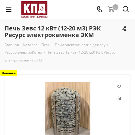
0
Печь Зевс 12 кВт (12-20 м3) РЭК
Ресурс электрокаменка ЭКМ
Главная
-
Каталог
-
Печи
-
Печи электрические для саун
-
Ресурс-ЭлектроКотел
-
Печь Зевс 12 кВт (12-20 м3) РЭК Ресурс
электрокаменка ЭКМ
Новинка