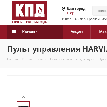
Ваш город
Тверь
г. Тверь, 4-й пер. Красной Слоб
Каталог
Акции
Маг
Пульт управления HARVIA
Главная
-
Каталог
-
Печи
-
Печи электрические для саун
-
Пульт