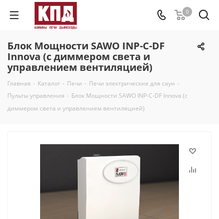
0
Блок Мощности SAWO INP-C-DF
Innova (c диммером света и
управлением вентиляцией)
Главная
-
Каталог
-
Печи
-
Печи электрические для саун
-
Пульты управления
-
Блок Мощности SAWO INP-C-DF Innova (c
диммером света и управлением вентиляцией)