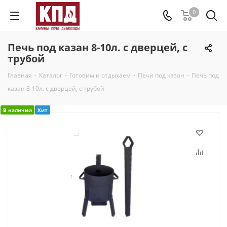
0
Печь под казан 8-10л. с дверцей, с
трубой
Главная
-
Каталог
-
Готовим и отдыхаем
-
Печи под казан
-
Печь под
казан 8-10л. с дверцей, с трубой
В наличии
Хит