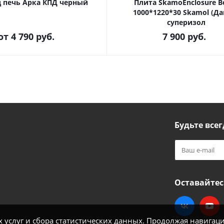
д печь Арка КПД черный
Плита SkamoEnclosure B
1000*1220*30 Skamol (Да
суперизол
от
4 790 руб.
7 900
руб.
Будьте всег
Оставайтес
услуг и сбора статистических данных. Продолжая навигацию