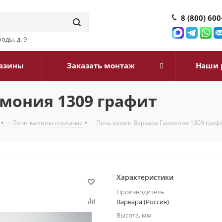
8 (800) 600
оды, д. 9
азины
Заказать монтаж
Наши 
мония 1309 графит
-
Печи-камины стальные
-
Печь-камин Варвара Гармония 1309 граф
Характеристики
Производитель
Варвара (Россия)
Высота, мм