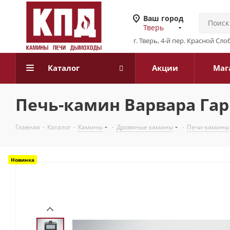
Ваш город
Тверь
г. Тверь, 4-й пер. Красной Слоб
Каталог
Акции
Маг
Печь-камин Варвара Гар
Главная
-
Каталог
-
Камины
-
Дровяные камины
-
Печи-камины
Новинка