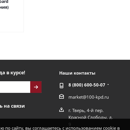
oard
ния)
да в курсе!
Наши контакты
8 (800) 600-50-07
market@100-kpd.ru
ь на связи
г. Тверь, 4-й пер.
Красной Слободы, д.
9
 по сайту, вы соглашаетесь с использованием cookie в