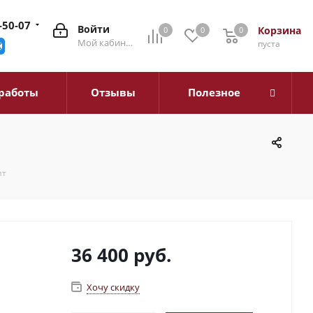
-50-07
Войти
Корзина
0
0
0
0
Мой кабинет
пуста
работы
Отзывы
Полезное
ит
36 400
руб.
Хочу скидку