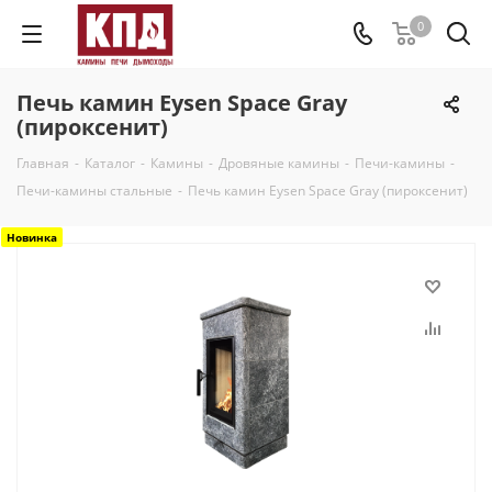
0
Печь камин Eysen Space Gray
(пироксенит)
Главная
-
Каталог
-
Камины
-
Дровяные камины
-
Печи-камины
-
Печи-камины стальные
-
Печь камин Eysen Space Gray (пироксенит)
Новинка