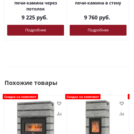
печи-камина через
печи-камина в стену
потолок
9 225
руб.
9 760
руб.
Подробнее
Подробнее
Похожие товары
Скидка на комплект
Скидка на комплект
Ск