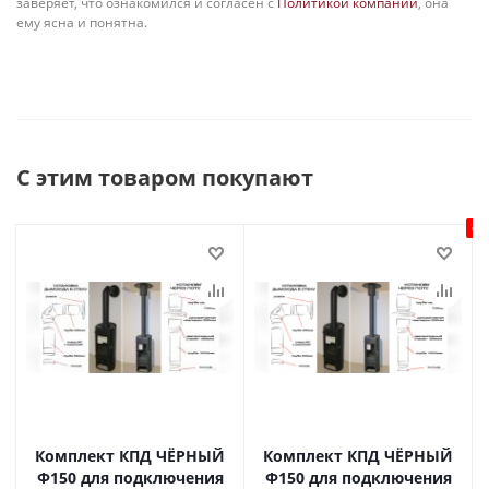
заверяет, что ознакомился и согласен с
Политикой компании
, она
ему ясна и понятна.
С этим товаром покупают
Ск
Комплект КПД ЧЁРНЫЙ
Комплект КПД ЧЁРНЫЙ
Ф150 для подключения
Ф150 для подключения