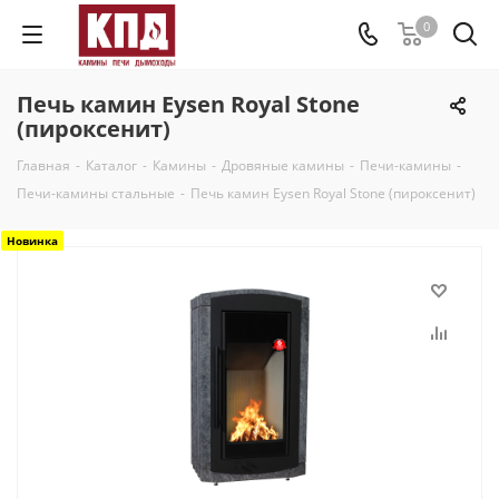
0
Печь камин Eysen Royal Stone
(пироксенит)
Главная
-
Каталог
-
Камины
-
Дровяные камины
-
Печи-камины
-
Печи-камины стальные
-
Печь камин Eysen Royal Stone (пироксенит)
Новинка