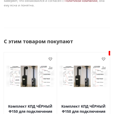
заверяет, что ознакомился и согласен с
Политикой компании
, она
ему ясна и понятна.
С этим товаром покупают
Ск
Комплект КПД ЧЁРНЫЙ
Комплект КПД ЧЁРНЫЙ
Ф150 для подключения
Ф150 для подключения