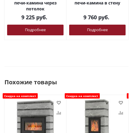
печи-камина через
печи-камина в стену
потолок
9 225
руб.
9 760
руб.
Подробнее
Подробнее
Похожие товары
Скидка на комплект
Скидка на комплект
Ск