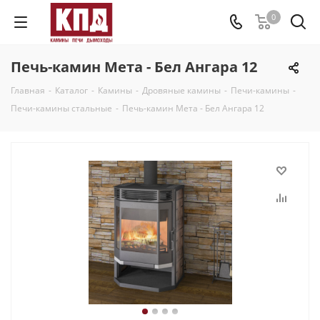
0
Печь-камин Мета - Бел Ангара 12
Главная
-
Каталог
-
Камины
-
Дровяные камины
-
Печи-камины
-
Печи-камины стальные
-
Печь-камин Мета - Бел Ангара 12