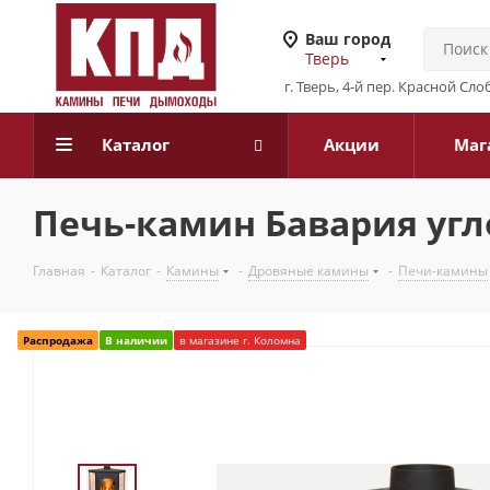
Ваш город
Тверь
г. Тверь, 4-й пер. Красной Слоб
Каталог
Акции
Маг
Печь-камин Бавария угло
Главная
-
Каталог
-
Камины
-
Дровяные камины
-
Печи-камины
Распродажа
В наличии
в магазине г. Коломна