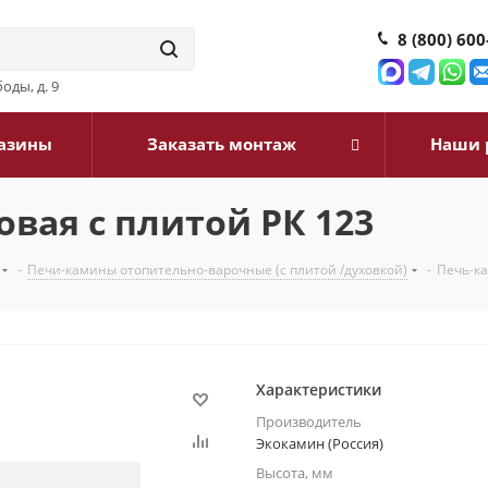
8 (800) 600
оды, д. 9
азины
Заказать монтаж
Наши 
вая с плитой РК 123
-
Печи-камины отопительно-варочные (с плитой /духовкой)
-
Печь-ка
Характеристики
Производитель
Экокамин (Россия)
Высота, мм