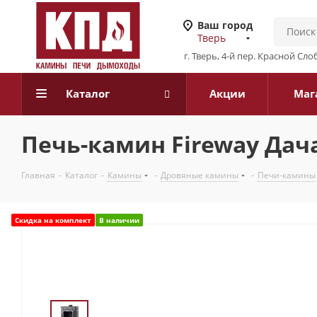
Ваш город
Тверь
г. Тверь, 4-й пер. Красной Слоб
Каталог
Акции
Маг
Печь-камин Fireway Дача
Главная
-
Каталог
-
Камины
-
Дровяные камины
-
Печи-камины
Скидка на комплект
В наличии