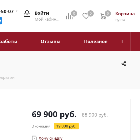
-50-07
Войти
Корзина
0
0
0
0
Мой кабинет
пуста
работы
Отзывы
Полезное
нфорками
69 900
руб.
88 900
руб.
Экономия
19 000
руб.
Хочу скидку