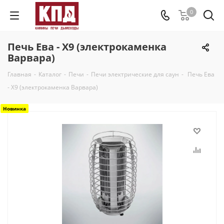
0
Печь Ева - Х9 (электрокаменка
Варвара)
Главная
-
Каталог
-
Печи
-
Печи электрические для саун
-
Печь Ева
- Х9 (электрокаменка Варвара)
Новинка