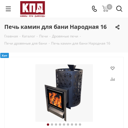
0
Печь камин для бани Народная 16
Главная
-
Каталог
-
Печи
-
Дровяные печи
-
Печи дровяные для бани
-
Печь камин для бани Народная 16
Хит