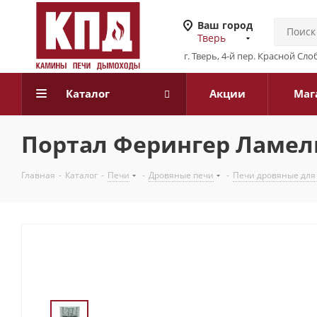
Ваш город
Тверь
г. Тверь, 4-й пер. Красной Слоб
Каталог
Акции
Маг
Портал Ферингер Ламел
Главная
-
Каталог
-
Печи
-
Дровяные печи
-
Печи дровяные для