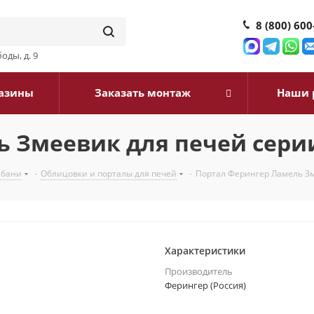
8 (800) 600
оды, д. 9
азины
Заказать монтаж
Наши 
ь Змеевик для печей сери
 бани
-
Облицовки и порталы для печей
-
Портал Ферингер Ламель Зм
Характеристики
Производитель
Ферингер (Россия)