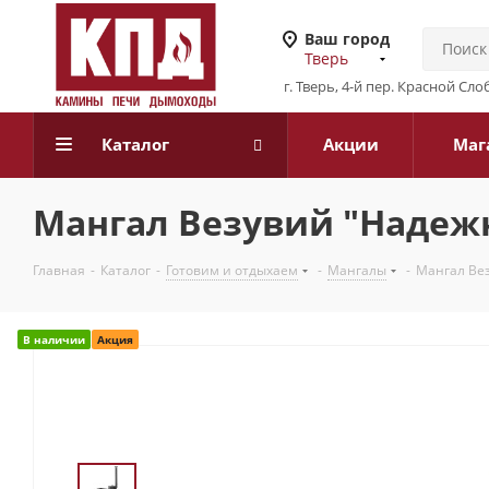
Ваш город
Тверь
г. Тверь, 4-й пер. Красной Слоб
Каталог
Акции
Маг
Мангал Везувий "Надеж
Главная
-
Каталог
-
Готовим и отдыхаем
-
Мангалы
-
Мангал Ве
В наличии
Акция