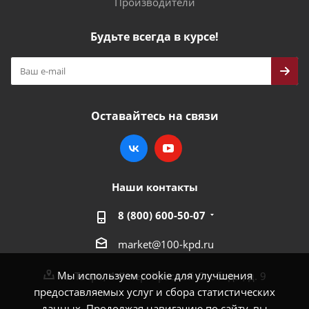
Производители
Будьте всегда в курсе!
Оставайтесь на связи
Наши контакты
8 (800) 600-50-07
market@100-kpd.ru
Мы используем cookie для улучшения
г. Тверь, 4-й пер. Красной Слободы, д. 9
предоставляемых услуг и сбора статистических
данных. Продолжая навигацию по сайту, вы