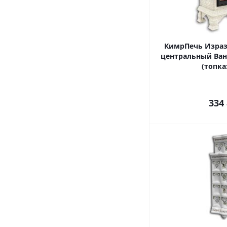
КимрПечь Израз
центральный Вани
(топка
334