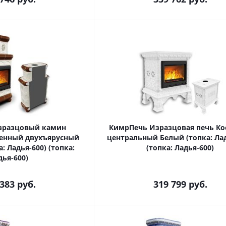
зразцовый камин
КимрПечь Изразцовая печь Ко
енный двухъярусный
центральный Белый (топка: Лад
: Ладья-600) (топка:
(топка: Ладья-600)
дья-600)
 383
руб.
319 799
руб.