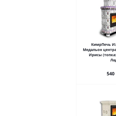
КимрПечь И
Медальон центр
Ирисы (топка:
Ла
540