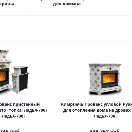
экраны
для камина
ованс пристенный
КимрПечь Прованс угловой Руа
то (топка: Ладья-700)
для отопления дома на дровах 
: Ладья-700)
Ладья-700)
 746
руб.
339 762
руб.