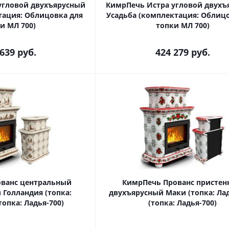
угловой двухъярусный
КимрПечь Истра угловой двухъ
ация: Облицовка для
Усадьба (комплектация: Облиц
и МЛ 700)
топки МЛ 700)
 639
руб.
424 279
руб.
ванс центральный
КимрПечь Прованс присте
 Голландия (топка:
двухъярусный Маки (топка: Лад
топка: Ладья-700)
(топка: Ладья-700)