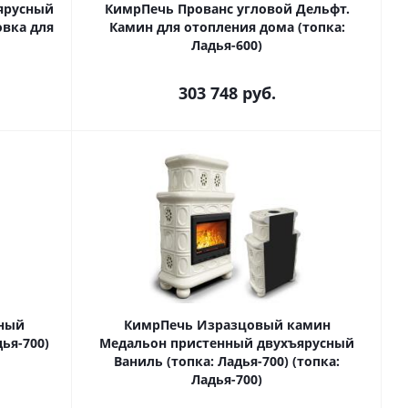
ярусный
КимрПечь Прованс угловой Дельфт.
овка для
Камин для отопления дома (топка:
Ладья-600)
303 748
руб.
нный
КимрПечь Изразцовый камин
ья-700)
Медальон пристенный двухъярусный
Ваниль (топка: Ладья-700) (топка:
Ладья-700)