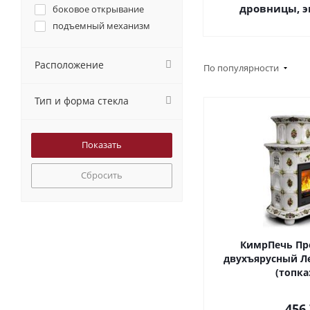
дровницы, 
боковое открывание
EYSEN
подъемный механизм
KFD
Plamen
Расположение
Royal Flame
По популярности
Stav
Thorma
Тип и форма стекла
ZEFIRE
БЛЭК СТОВ (BLACK STOVE)
НМК
ТЕПЛОДАР
Сбросить
КимрПечь Пр
двухъярусный Ле
(топка
456