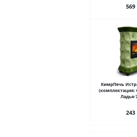
569
КимрПечь Истр
(комплектация:
Ладья-7
243