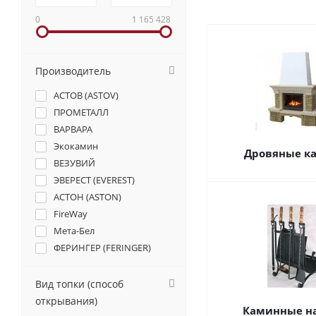
0
1 165 428
Производитель
АСТОВ (ASTOV)
ПРОМЕТАЛЛ
ВАРВАРА
Экокамин
Дровяные к
ВЕЗУВИЙ
ЭВЕРЕСТ (EVEREST)
АСТОН (ASTON)
FireWay
Мета-Бел
ФЕРИНГЕР (FERINGER)
КимрПечь
ABX
Вид топки (способ
Denner Fire
открывания)
Каминные н
Edilkamin