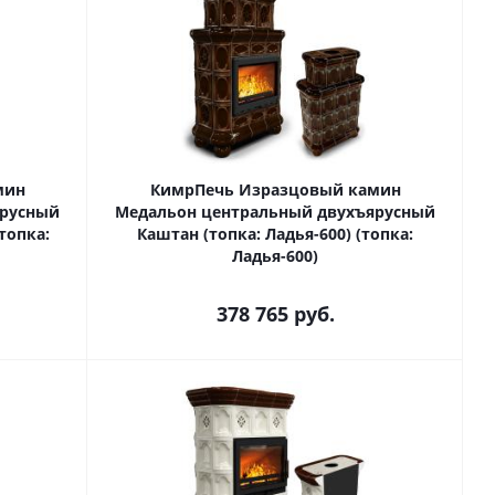
мин
КимрПечь Изразцовый камин
ярусный
Медальон центральный двухъярусный
топка:
Каштан (топка: Ладья-600) (топка:
Ладья-600)
378 765
руб.