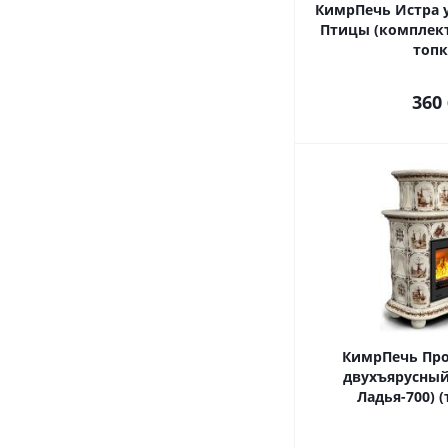
КимрПечь Истра 
Птицы (комплект
топк
360
КимрПечь Про
двухъярусный
Ладья-700) (