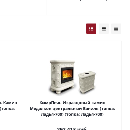
н. Камин
КимрПечь Изразцовый камин
(топка:
Медальон центральный Ваниль (топка:
Ладья-700) (топка: Ладья-700)
292 413
руб.