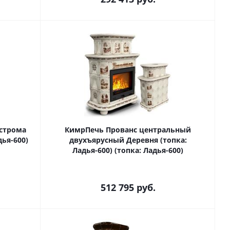
строма
КимрПечь Прованс центральный
ья-600)
двухъярусный Деревня (топка:
Ладья-600) (топка: Ладья-600)
512 795
руб.