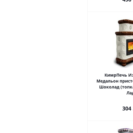
КимрПечь И
Медальон прист
Шоколад (топка
Ла
304