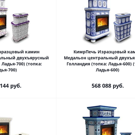
зразцовый камин
КимрПечь Изразцовый ка
альный двухъярусный
Медальон центральный двухъ
 Ладья-700) (топка:
Голландия (топка: Ладья-600) (
дья-700)
Ладья-600)
 144
руб.
568 088
руб.