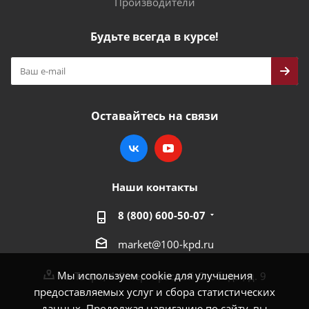
Производители
Будьте всегда в курсе!
Оставайтесь на связи
Наши контакты
8 (800) 600-50-07
market@100-kpd.ru
Мы используем cookie для улучшения
г. Тверь, 4-й пер. Красной Слободы, д. 9
предоставляемых услуг и сбора статистических
данных. Продолжая навигацию по сайту, вы