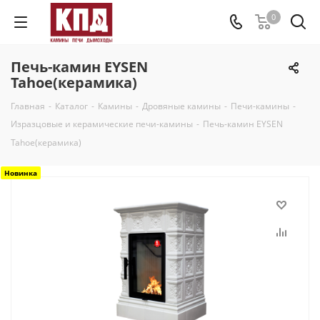
0
Печь-камин EYSEN
Tahoe(керамика)
Главная
-
Каталог
-
Камины
-
Дровяные камины
-
Печи-камины
-
Изразцовые и керамические печи-камины
-
Печь-камин EYSEN
Tahoe(керамика)
Новинка