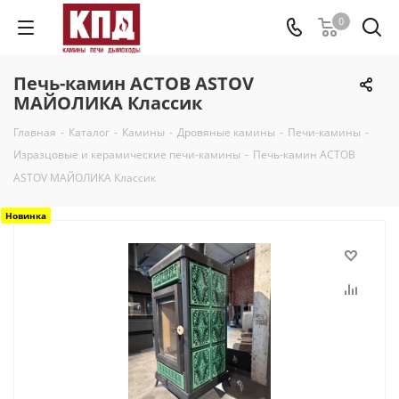
0
Печь-камин АСТОВ ASTOV
МАЙОЛИКА Классик
Главная
-
Каталог
-
Камины
-
Дровяные камины
-
Печи-камины
-
Изразцовые и керамические печи-камины
-
Печь-камин АСТОВ
ASTOV МАЙОЛИКА Классик
Новинка