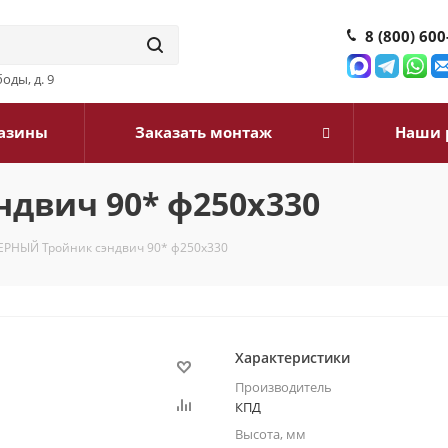
8 (800) 600
оды, д. 9
азины
Заказать монтаж
Наши 
двич 90* ф250х330
ЕРНЫЙ Тройник сэндвич 90* ф250х330
Характеристики
Производитель
КПД
Высота, мм