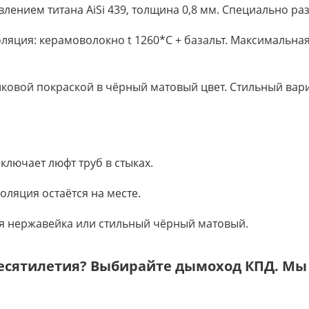
влением титана AiSi 439, толщина 0,8 мм. Специально ра
ляция: керамоволокно t 1260*C + базальт. Максимальная
шковой покраской в чёрный матовый цвет. Стильный вар
лючает люфт труб в стыках.
оляция остаётся на месте.
я нержавейка или стильный чёрный матовый.
десятилетия? Выбирайте дымоход КПД. Мы