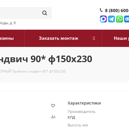
8 (800) 600
оды, д. 9
азины
Заказать монтаж
Наши 
двич 90* ф150х230
ЕРНЫЙ Тройник сэндвич 90* ф150х230
Характеристики
Производитель
КПД
Высота, мм