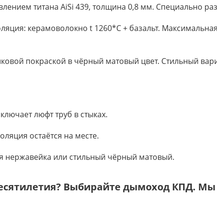
влением титана AiSi 439, толщина 0,8 мм. Специально ра
ляция: керамоволокно t 1260*C + базальт. Максимальная
шковой покраской в чёрный матовый цвет. Стильный вар
лючает люфт труб в стыках.
оляция остаётся на месте.
я нержавейка или стильный чёрный матовый.
десятилетия? Выбирайте дымоход КПД. Мы