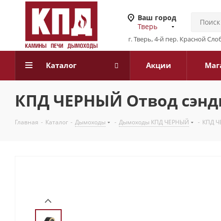
Ваш город
Тверь
г. Тверь, 4-й пер. Красной Слоб
Каталог
Акции
Маг
КПД ЧЕРНЫЙ Отвод сэндв
Главная
-
Каталог
-
Дымоходы
-
Дымоходы КПД ЧЕРНЫЙ
-
КПД Ч