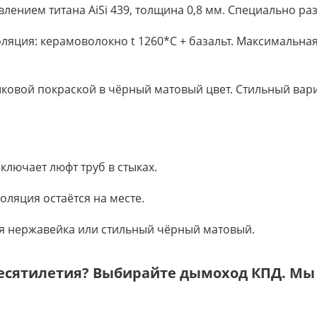
влением титана AiSi 439, толщина 0,8 мм. Специально ра
ляция: керамоволокно t 1260*C + базальт. Максимальная
шковой покраской в чёрный матовый цвет. Стильный вар
лючает люфт труб в стыках.
оляция остаётся на месте.
я нержавейка или стильный чёрный матовый.
десятилетия? Выбирайте дымоход КПД. Мы