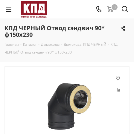
0
КПД ЧЕРНЫЙ Отвод сэндвич 90*
ф150х230
Главная
-
Каталог
-
Дымоходы
-
Дымоходы КПД ЧЕРНЫЙ
-
КПД
ЧЕРНЫЙ Отвод сэндвич 90* ф150х230