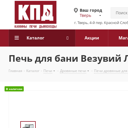
Ваш город
Тверь
г. Тверь, 4-й пер. Красной Слоб
Каталог
Акции
Маг
Печь для бани Везувий Л
Главная
-
Каталог
-
Печи
-
Дровяные печи
-
Печи дровяные для
В наличии