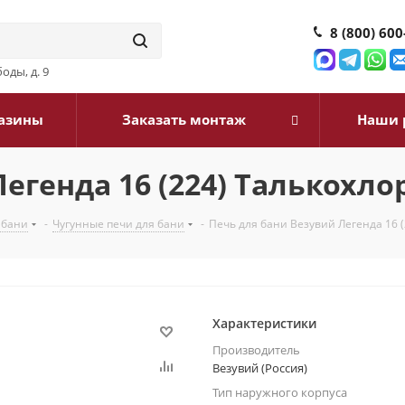
8 (800) 600
оды, д. 9
азины
Заказать монтаж
Наши 
егенда 16 (224) Талькохло
 бани
-
Чугунные печи для бани
-
Печь для бани Везувий Легенда 16 
Характеристики
Производитель
Везувий (Россия)
Тип наружного корпуса