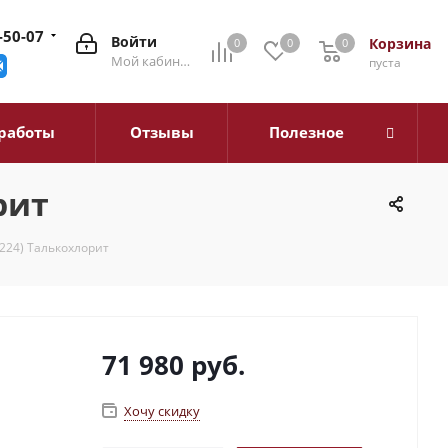
-50-07
Войти
Корзина
0
0
0
0
Мой кабинет
пуста
работы
Отзывы
Полезное
рит
(224) Талькохлорит
71 980
руб.
Хочу скидку