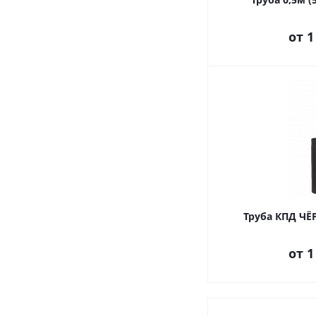
от
1
Труба КПД ЧЁ
от
1