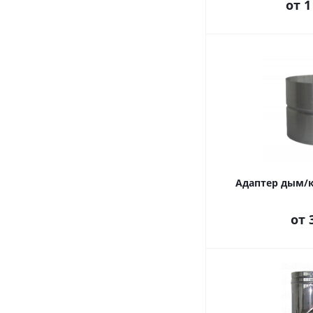
от
1
Адаптер дым/к
от