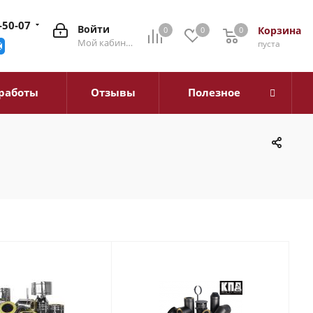
-50-07
Войти
Корзина
0
0
0
0
Мой кабинет
пуста
работы
Отзывы
Полезное