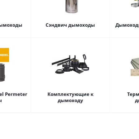
дымоходы
Сэндвич дымоходы
Дымоходы
l Permeter
Комплектующие к
Терм
ч
дымоходу
д