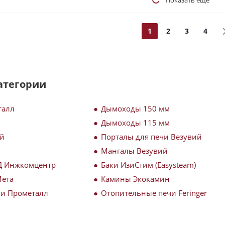
Показать еще
1
2
3
4
атегории
талл
Дымоходы 150 мм
Дымоходы 115 мм
ий
Порталы для печи Везувий
Мангалы Везувий
Д Инжкомцентр
Баки ИзиСтим (Easysteam)
Мета
Камины Экокамин
чи Прометалл
Отопительные печи Feringer