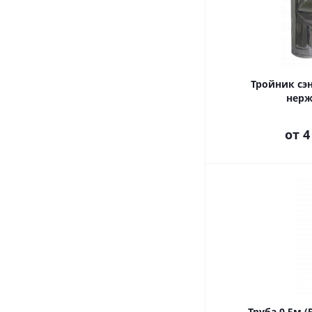
Тройник сэ
нер
от
4
Труба 0,5м 