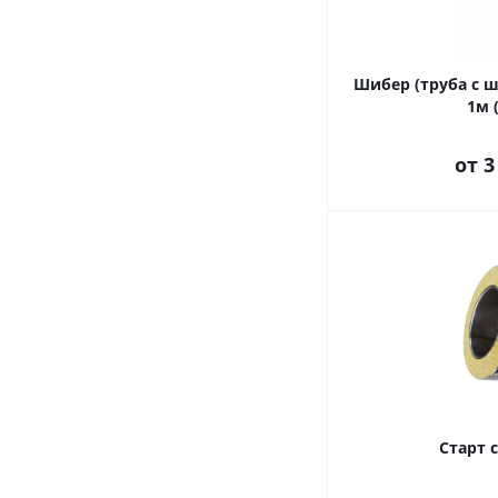
Шибер (труба с 
1м 
от
3
Старт 