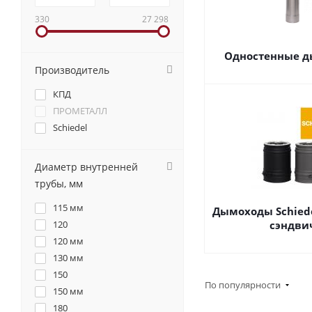
330
27 298
Одностенные 
Производитель
КПД
ПРОМЕТАЛЛ
Schiedel
Диаметр внутренней
трубы, мм
115 мм
Дымоходы Schiede
120
сэндви
120 мм
130 мм
150
По популярности
150 мм
180