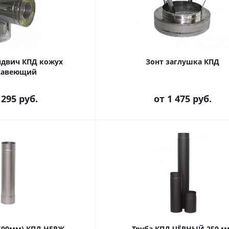
ндвич КПД кожух
Зонт заглушка КПД
жавеющий
 295 руб.
от
1 475 руб.
(500мм) КПД НЕРЖ
Труба КПД ЧЁРНЫЙ 250 м