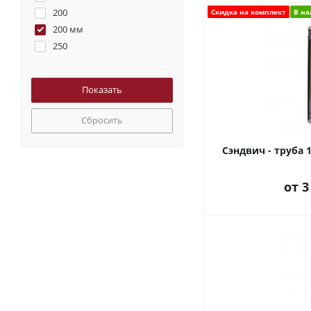
200
Скидка на комплект
В н
200 мм
250
250 мм
300 мм
Сбросить
Сэндвич - труба
от
3