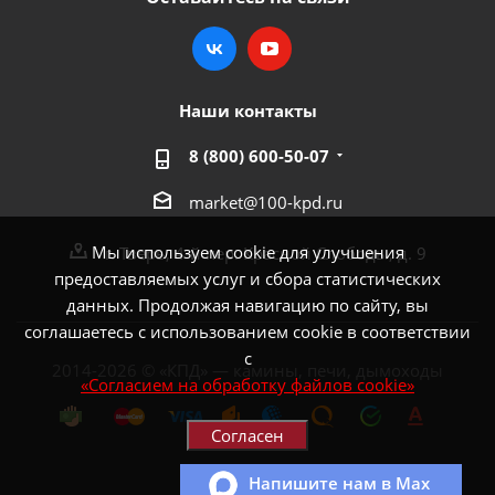
Наши контакты
8 (800) 600-50-07
market@100-kpd.ru
Мы используем cookie для улучшения
г. Тверь, 4-й пер. Красной Слободы, д. 9
предоставляемых услуг и сбора статистических
данных. Продолжая навигацию по сайту, вы
соглашаетесь с использованием cookie в соответствии
с
2014-2026 © «КПД» — камины, печи, дымоходы
«Согласием на обработку файлов cookie»
Согласен
Напишите нам в Max