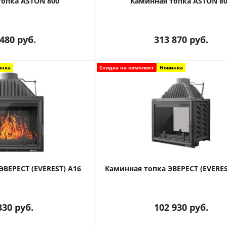
топка ASTON 800
Каминная топка ASTON 8
 480
руб.
313 870
руб.
инка
Скидка на комплект
Новинка
Каминная топка ЭВЕРЕСТ (EVEREST) A16
330
руб.
102 930
руб.