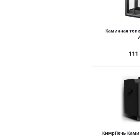
Каминная топк
111
КимрПечь Камин