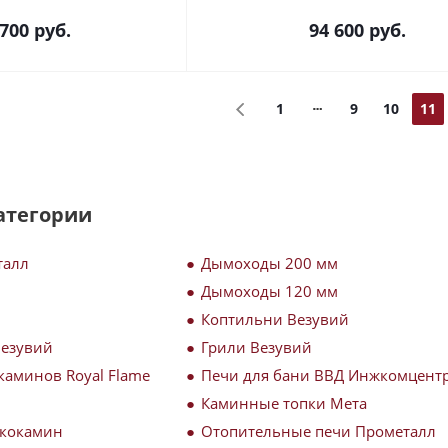
 700
руб.
94 600
руб.
1
9
10
11
атегории
талл
Дымоходы 200 мм
Дымоходы 120 мм
Коптильни Везувий
Везувий
Грили Везувий
каминов Royal Flame
Печи для бани ВВД Инжкомцент
Каминные топки Мета
Экокамин
Отопительные печи Прометалл