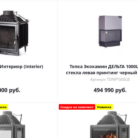
Интериор (Interior)
Топка Экокамин ДЕЛЬТА 1000L
стекла левая принтинг черны
Артикул: TDNP1000LB
000
руб.
494 990
руб.
инка
Скидка на комплект
Новинка