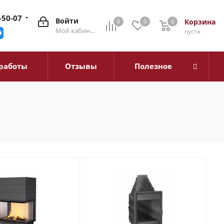
-50-07
Войти
Корзина
0
0
0
0
Мой кабинет
пуста
работы
Отзывы
Полезное