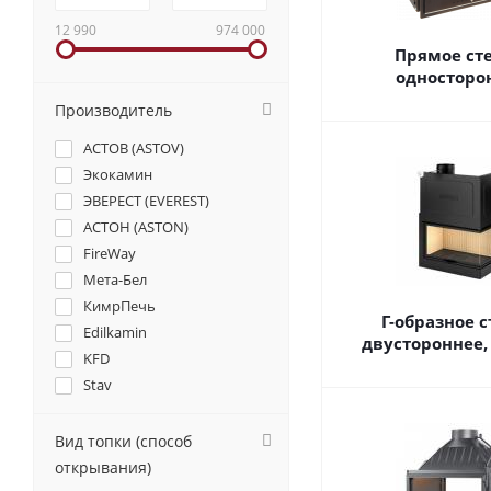
12 990
974 000
Прямое сте
односторо
Производитель
АСТОВ (ASTOV)
Экокамин
ЭВЕРЕСТ (EVEREST)
АСТОН (ASTON)
FireWay
Мета-Бел
КимрПечь
Г-образное с
Edilkamin
двустороннее,
KFD
Stav
Вид топки (способ
открывания)