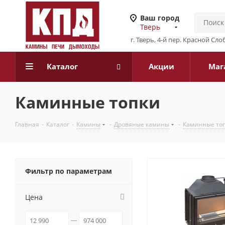
Ваш город
Тверь
г. Тверь, 4-й пер. Красной Слоб
Каталог
Акции
Маг
Каминные топки
Главная
-
Каталог
-
Камины
-
Дровяные камины
-
Каминные то
Фильтр по параметрам
Цена