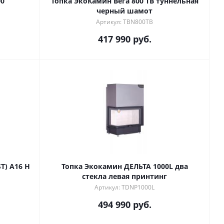
00
Топка ЭкоКамин Вега 800 TB туннельная
черный шамот
Артикул: TBN800TB
417 990
руб.
Каминная топка ЭВЕРЕСТ (EVEREST) A16 Н
Топка Экокамин ДЕЛЬТА 1000L два
стекла левая принтинг
Артикул: TDNP1000L
494 990
руб.