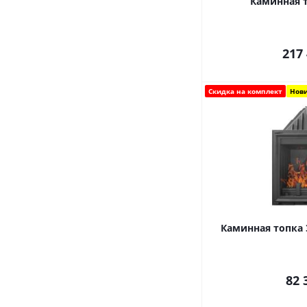
Каминная 
217
Скидка на комплект
Нов
82 