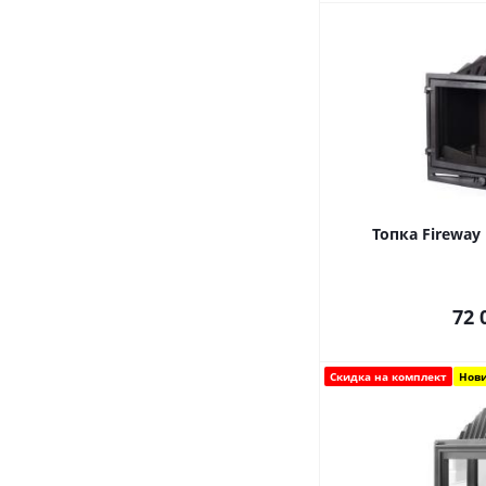
Топка Fireway 
72 
Скидка на комплект
Нов