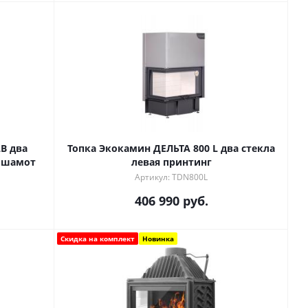
B два
Топка Экокамин ДЕЛЬТА 800 L два стекла
й шамот
левая принтинг
Артикул: TDN800L
406 990
руб.
Скидка на комплект
Новинка