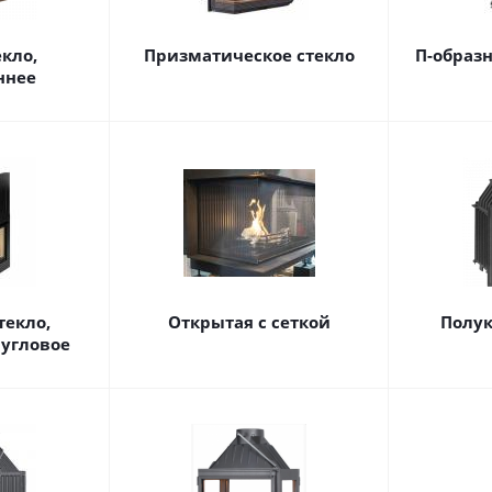
кло,
Призматическое стекло
П-образн
ннее
текло,
Открытая с сеткой
Полук
 угловое