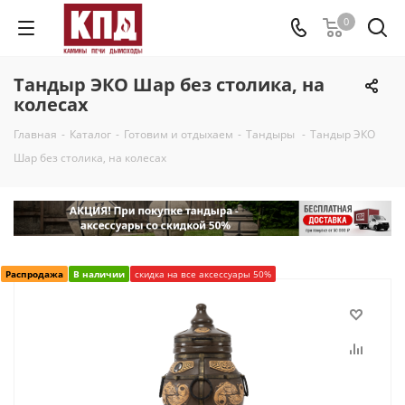
0
Тандыр ЭКО Шар без столика, на
колесах
Главная
-
Каталог
-
Готовим и отдыхаем
-
Тандыры
-
Тандыр ЭКО
Шар без столика, на колесах
Распродажа
В наличии
скидка на все аксессуары 50%