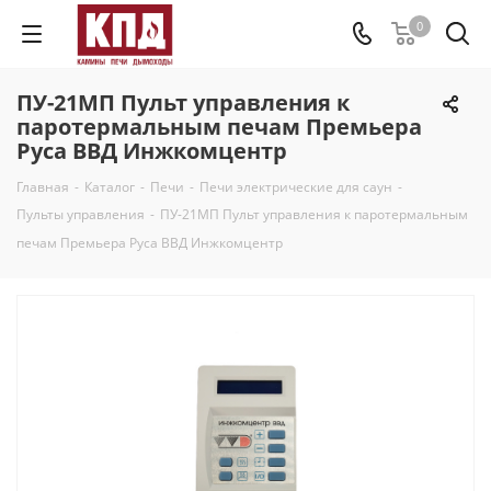
0
ПУ-21МП Пульт управления к
паротермальным печам Премьера
Руса ВВД Инжкомцентр
Главная
-
Каталог
-
Печи
-
Печи электрические для саун
-
Пульты управления
-
ПУ-21МП Пульт управления к паротермальным
печам Премьера Руса ВВД Инжкомцентр