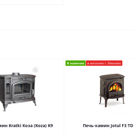
В наличии
в магазине г. Иваново
ин Kratki Коза (Koza) K9
Печь-камин Jotul F3 TD