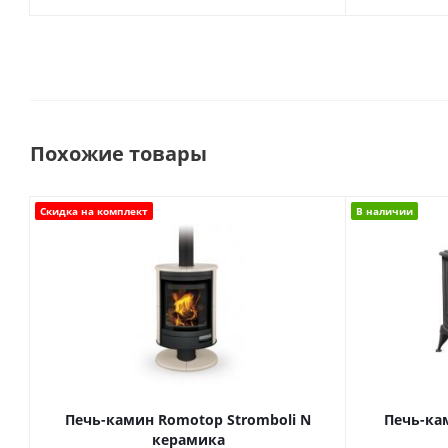
Похожие товары
Скидка на комплект
В наличии
Печь-камин Romotop Stromboli N
Печь-кам
керамика