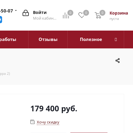
-50-07
Войти
Корзина
0
0
0
0
Мой кабинет
пуста
работы
Отзывы
Полезное
рра 2)
179 400
руб.
Хочу скидку