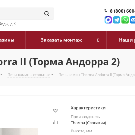
8 (800) 600
оды, д. 9
азины
Заказать монтаж
Наши 
ra II (Торма Андорра 2)
-
Печи-камины стальные
-
Печь-камин Thorma Andorra II (Торма Андо
Характеристики
Производитель
Thorma (Словакия)
Высота, мм