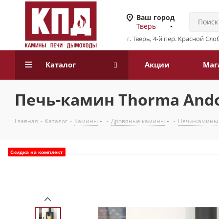
Ваш город
Тверь
г. Тверь, 4-й пер. Красной Слоб
Каталог
Акции
Маг
Печь-камин Thorma Andor
Главная
-
Каталог
-
Камины
-
Дровяные камины
-
Печи-камины
Скидка на комплект