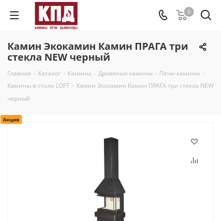
0
Камин Экокамин Камин ПРАГА три
стекла NEW черный
Главная
-
Каталог
-
Камины
-
Дровяные камины
-
Печи-камины
-
Камины в стиле LOFT
-
Камин Экокамин Камин ПРАГА три стекла NEW
черный
Акция