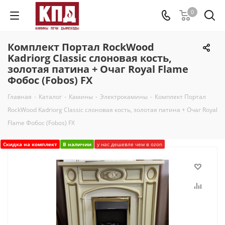
0
Комплект Портал RockWood
Kadriorg Classic слоновая кость,
золотая патина + Очаг Royal Flame
Фобос (Fobos) FX
Главная
-
Каталог
-
Камины
-
Электрокамины
-
Комплект Портал
RockWood Kadriorg Classic слоновая кость, золотая патина + Очаг Royal
Flame Фобос (Fobos) FX
Скидка на комплект
В наличии
у нас дешевле чем в ozon